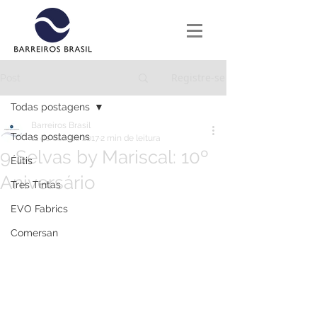
Registre-se
Post
Todas postagens
Barreiros Brasil
Todas postagens
11 de dez. de 2017
2 min de leitura
9 Selvas by Mariscal: 10º
Élitis
Aniversário
Tres Tintas
EVO Fabrics
Comersan