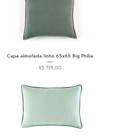
Capa almofada linho 65x65 Big Philia
Preço
R$ 729,00