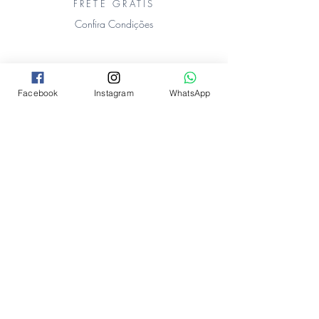
FRETE GRÁTIS
Confira Condições
ENVIAMOS
Facebook
Instagram
WhatsApp
para todo Brasil
ATÉ 6X SEM
JUROS
no cartão de crédito
100%
SEGURO
Certificado SSL