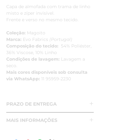
Capa de almofada com trama de linho
misto e zíper invisível.
Frente e verso no mesmo tecido.
Coleção:
Magoito
Marca:
Evo Fabrics
(Portugal)
Composição do tecido:
54% Poliéster,
36% Viscose, 10% Linho
Condições de lavagem:
Lavagem a
seco.
Mais cores disponíveis sob consulta
via WhatsApp:
11 95959-2230
PRAZO DE ENTREGA
Sob Encomenda - Produto
MAIS INFORMAÇÕES
Importado de Portugal
Prazo de Entrega variável:
de 30 a
Atenção:
A tonalidade do produto
60 dias corridos
pode variar de acordo com o monitor.