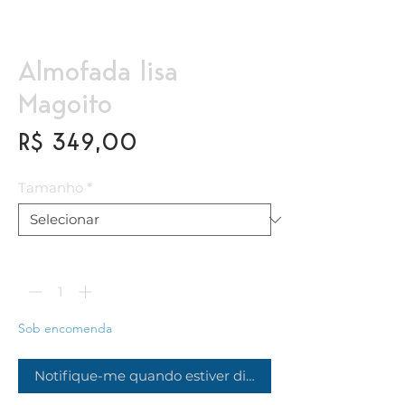
Almofada lisa
Magoito
Preço
R$ 349,00
Tamanho
*
Quantidade
*
Sob encomenda
Notifique-me quando estiver disponível