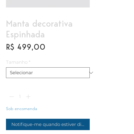
Manta decorativa
Espinhada
Preço
R$ 499,00
Tamanho
*
Quantidade
*
Sob encomenda
Notifique-me quando estiver disponível