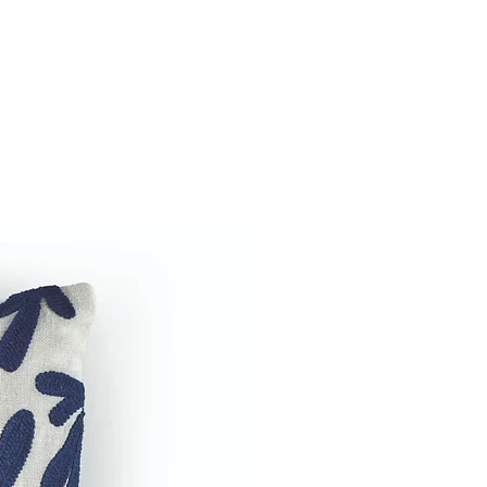
ros produtos com fins
e não possuímos estoque no
tivos.
e entrega padrão é de 30 a 60
endo haver variação decorrido
conosco por e-mail:
rocesso de importação.
osbrasil.com.br
3807-4673 ou WhatsApp: +55 11
@barreirosbrasil_