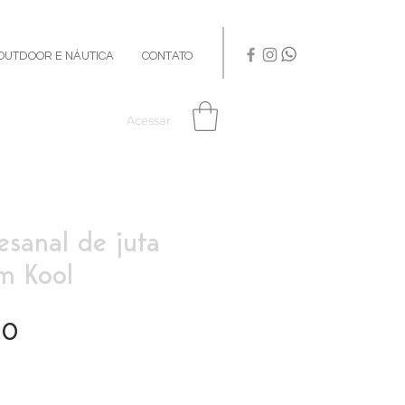
OUTDOOR E NÁUTICA
CONTATO
Acessar
esanal de juta
 Kool
Preço
00