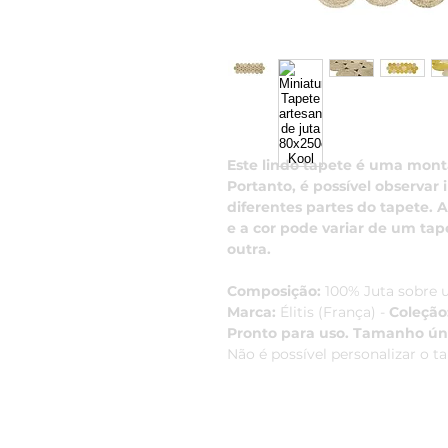
Este lindo tapete é uma mont
Portanto, é possível observar
diferentes partes do tapete. A
e a cor pode variar de um ta
outra.
Composição:
100% Juta sobre 
Marca:
Élitis (França) -
Coleção
Pronto para uso. Tamanho ún
Não é possível personalizar o 