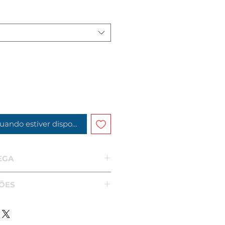
uando estiver disponível
EGA
 Produto Importado da
ÕES
variável:
de 30 a 60 dias
dade do produto pode variar
monitor.
 da loja são importados de