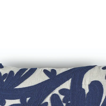
Fotos incluem out
países europeus 
meramente ilustra
Brasil. O prazo d
Dúvidas?
dias corridos pod
Entre em contato 
de terceiros no p
comercial@barreir
Telefone: +55 11 
95959-2230
Nosso Instagram: 