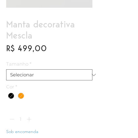
Manta decorativa
Mescla
Preço
R$ 499,00
Tamanho
*
Cor
*
Quantidade
*
Sob encomenda