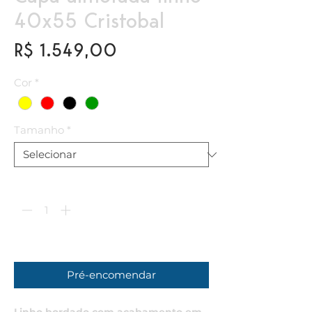
40x55 Cristobal
Preço
R$ 1.549,00
Cor
*
Tamanho
*
Quantidade
*
Previsão de Entrega: 60 dias corridos
Pré-encomendar
Linho bordado com acabamento em