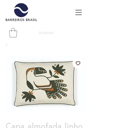
Acessar
Capa almofada linho